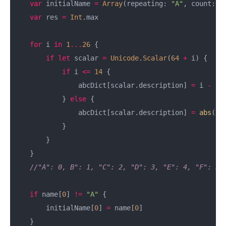
var
 initialName 
=
Array
(repeating: 
"A"
, count: na
var
 res 
=
Int
.max

for
 i 
in
1
...
26
 {

if
let
 scalar 
=
Unicode
.
Scalar
(
64
+
 i) {

if
 i 
<=
14
 {

                abcDict[scalar.description] 
=
 i 
-
1
            } 
else
 {

                abcDict[scalar.description] 
=
abs
(i 
            }

        }

    }

//"A": 0, B": 1, "C": 2, "D": 3, "E": 4, "F": 5,
if
 name[
0
] 
!=
"A"
 {

        initialName[
0
] 
=
 name[
0
]

    }
