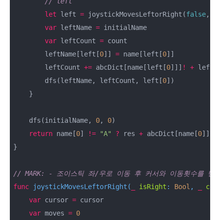
// left
let
 left 
=
 joystickMovesLeftorRight(
false
, c
var
 leftName 
=
 initialName

var
 leftCount 
=
 count

        leftName[left[
0
]] 
=
 name[left[
0
]]

        leftCount 
+=
 abcDict[name[left[
0
]]]
!
+
 left[
        dfs(leftName, leftCount, left[
0
])

    }

    dfs(initialName, 
0
, 
0
)

return
 name[
0
] 
!=
"A"
?
 res 
+
 abcDict[name[
0
]]
!
 
}

// MARK: - 조이스틱 좌/우로 이동 후 커서와 이동횟수를 
func
joystickMovesLeftorRight
(
_
isRight
: 
Bool
, 
_
cur
var
 cursor 
=
 cursor

var
 moves 
=
0