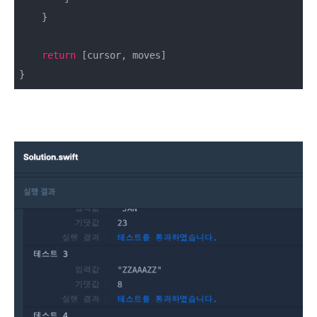
    }

return
 [cursor, moves]

}