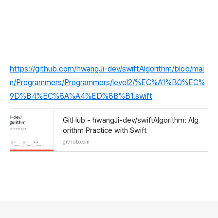
https://github.com/hwangJi-dev/swiftAlgorithm/blob/mai
n/Programmers/Programmers/level2/%EC%A1%B0%EC%
9D%B4%EC%8A%A4%ED%8B%B1.swift
GitHub - hwangJi-dev/swiftAlgorithm: Alg
orithm Practice with Swift
github.com
로그 정보