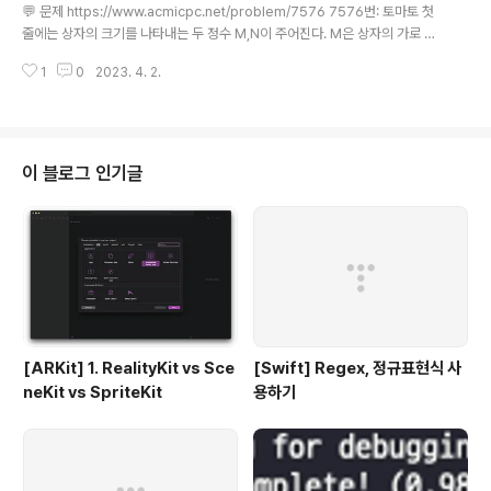
하는 경우가 많았습니다. 그러면서 자신감도 조금씩 사라
💬 문제 https://www.acmicpc.net/problem/7576 7576번: 토마토 첫
졌었는데요.. 알고리즘을 계속 공부하고 또 도전하면서, 점
줄에는 상자의 크기를 나타내는 두 정수 M,N이 주어진다. M은 상자의 가로 칸
점 높은 레벨의 문제를 도전하고 풀어보면서 제 온전한 힘
의 수, N은 상자의 세로 칸의 수를 나타낸다. 단, 2 ≤ M,N ≤ 1,000 이다. 둘째
으로 문제를 풀게 되는 빈도도 늘어나는 것 같슴니다...! 😂
1
0
2023. 4. 2.
줄부터는 하나의 상자에 저장된 토마토 www.acmicpc.net 💬 Idea 토마토
(그렇지만 아직도 어려운 알고리즘의 길..) 이 재미와 희열
가 모두 익을 때까지의 최소 날짜를 구하기 위해서 BFS를 수행하자. N X M 크
감 때문에 개발공부가 즐거웠고 ..
기의 tomatos 2차원 배열을 만든다. 저장될 때부터 익혀진 토마토 (=1)의 좌
표를 찾아 ripeTomatos 배열에 저장해준다. 만약 저장될 때부터 모든 토마토
가 익어있는 상태라면 0을 출력하고, 그렇지 않으면 bfs를 수행한다. bfs를 수
이 블로그 인기글
행하기에 앞서 queue에..
[ARKit] 1. RealityKit vs Sce
[Swift] Regex, 정규표현식 사
neKit vs SpriteKit
용하기