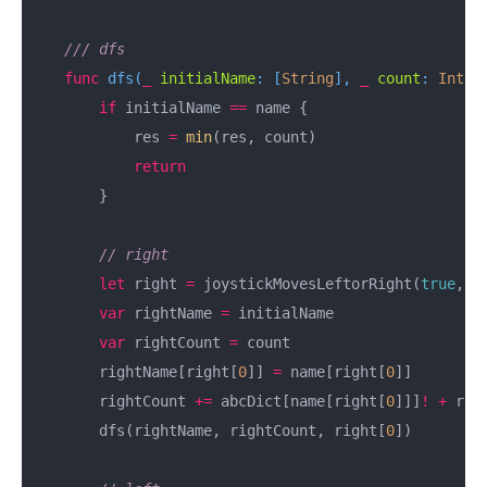
/// dfs
func
dfs
(
_
initialName
: [
String
], 
_
count
: 
Int
, 
if
 initialName 
==
 name {

            res 
=
min
(res, count)

return
        }

// right
let
 right 
=
 joystickMovesLeftorRight(
true
, c
var
 rightName 
=
 initialName

var
 rightCount 
=
 count

        rightName[right[
0
]] 
=
 name[right[
0
]]

        rightCount 
+=
 abcDict[name[right[
0
]]]
!
+
 rig
        dfs(rightName, rightCount, right[
0
])
