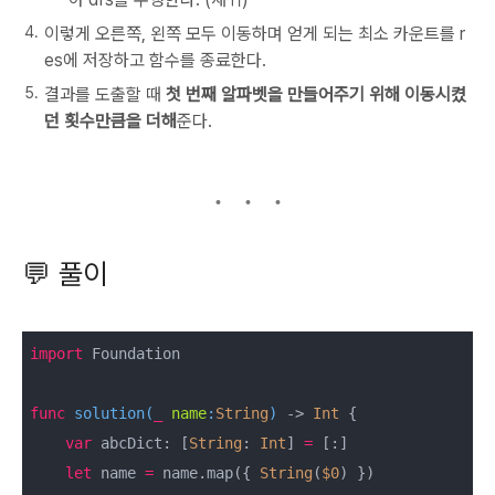
이렇게 오른쪽, 왼쪽 모두 이동하며 얻게 되는 최소 카운트를 r
es에 저장하고 함수를 종료한다.
결과를 도출할 때
첫 번째 알파벳을 만들어주기 위해 이동시켰
던 횟수만큼을 더해
준다.
💬 풀이
import
 Foundation

func
solution
(
_
name
:
String
)
 -> 
Int
 {

var
 abcDict: [
String
: 
Int
] 
=
 [:]

let
 name 
=
 name.map({ 
String
(
$0
) })
