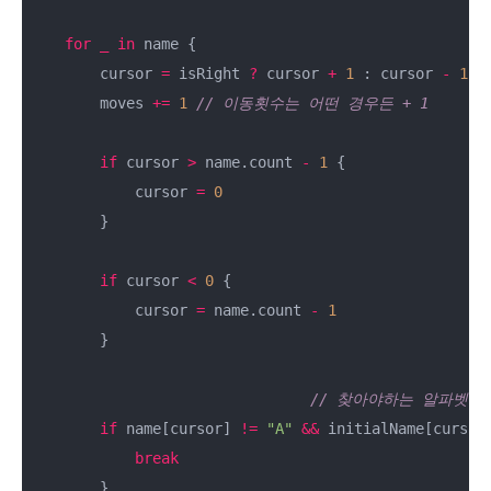
for
_
in
 name {

        cursor 
=
 isRight 
?
 cursor 
+
1
 : cursor 
-
1
/
        moves 
+=
1
// 이동횟수는 어떤 경우든 + 1
if
 cursor 
>
 name.count 
-
1
 {

            cursor 
=
0
        }

if
 cursor 
<
0
 {

            cursor 
=
 name.count 
-
1
        }

// 찾아야하는 알파벳:
if
 name[cursor] 
!=
"A"
&&
 initialName[cursor
break
        }
