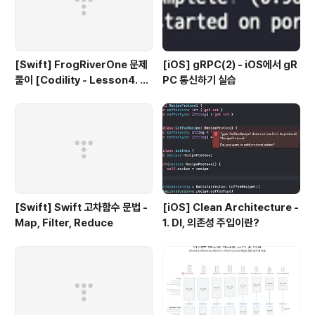
[Swift] FrogRiverOne 문제
[iOS] gRPC(2) - iOS에서 gR
풀이 [Codility - Lesson4. C
PC 통신하기 실습
ounting Elements]
[Swift] Swift 고차함수 문법 -
[iOS] Clean Architecture -
Map, Filter, Reduce
1. DI, 의존성 주입이란?