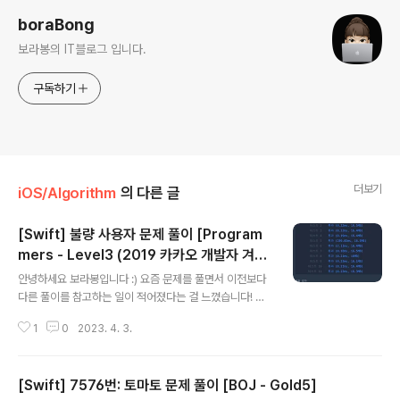
boraBong
보라봉의 IT블로그 입니다.
구독하기
더보기
iOS/Algorithm
의 다른 글
[Swift] 불량 사용자 문제 풀이 [Program
mers - Level3 (2019 카카오 개발자 겨울
글 내용
인턴십)]
안녕하세요 보라봉입니다 :) 요즘 문제를 풀면서 이전보다
다른 풀이를 참고하는 일이 적어졌다는 걸 느꼈습니다! 아
주 조금은 발전한 것 같다는 생각이 들었고, 그러면서 블로
1
0
2023. 4. 3.
그에 저만의 알고리즘 풀이를 올리는 빈도가 늘게 된 것 같
아요. 특히 프로그래머스 레벨2를 풀기 시작하면서는 이렇
게 푸는게 맞나 고민하는 시간도 많았고, 1시간이 지나도
[Swift] 7576번: 토마토 문제 풀이 [BOJ - Gold5]
끙끙대면서 결국 다른 분의 풀이를 참고해서 문제를 해결
글 내용